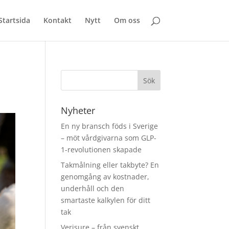
Startsida
Kontakt
Nytt
Om oss
Nyheter
En ny bransch föds i Sverige
– möt vårdgivarna som GLP-
1-revolutionen skapade
Takmålning eller takbyte? En
genomgång av kostnader,
underhåll och den
smartaste kalkylen för ditt
tak
Verisure – från svenskt