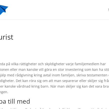
urist
eda på vilka rättigheter och skyldigheter varje familjemedlem har
ionen eller man kanske vill göra en stor investering som kan ha st
hjälp med rådgivning kring avtal inom familjen, skriva testamenten
digheter. Det kan röra sig om att man separerar eller skiljer sig fr
r kanske vårdnad kring barn. När man skiljer sig kan det vara bra
ingen.
pa till med