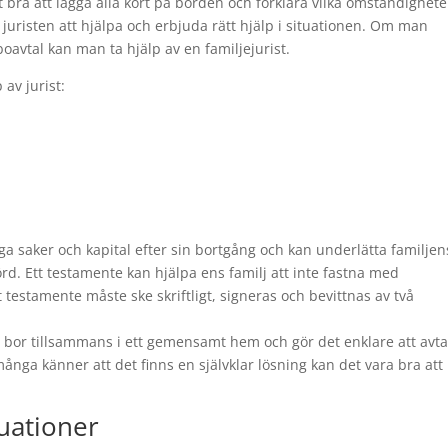
t bra att lägga alla kort på borden och förklara vilka omständighete
 juristen att hjälpa och erbjuda rätt hjälp i situationen. Om man
boavtal kan man ta hjälp av en familjejurist.
av jurist:
 saker och kapital efter sin bortgång och kan underlätta familjen
d. Ett testamente kan hjälpa ens familj att inte fastna med
 testamente måste ske skriftligt, signeras och bevittnas av två
bor tillsammans i ett gemensamt hem och gör det enklare att avta
ga känner att det finns en självklar lösning kan det vara bra att
tuationer