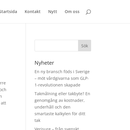
Startsida
Kontakt
Nytt
Om oss
Nyheter
En ny bransch föds i Sverige
– möt vårdgivarna som GLP-
örre
1-revolutionen skapade
 och
Takmålning eller takbyte? En
ån
genomgång av kostnader,
 att
underhåll och den
smartaste kalkylen för ditt
tak
Verisure – från svenskt