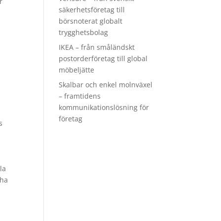
r
säkerhetsföretag till
börsnoterat globalt
trygghetsbolag
IKEA – från småländskt
postorderföretag till global
möbeljätte
Skalbar och enkel molnväxel
– framtidens
kommunikationslösning för
företag
s
la
 ha