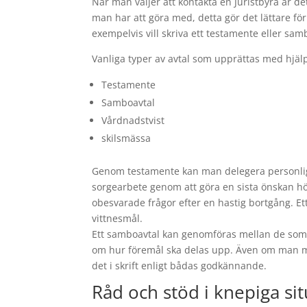
När man väljer att kontakta en Juristbyrå är de
man har att göra med, detta gör det lättare för
exempelvis vill skriva ett testamente eller sam
Vanliga typer av avtal som upprättas med hjälp 
Testamente
Samboavtal
Vårdnadstvist
skilsmässa
Genom testamente kan man delegera personliga
sorgearbete genom att göra en sista önskan hör
obesvarade frågor efter en hastig bortgång. Ett
vittnesmål.
Ett samboavtal kan genomföras mellan de som 
om hur föremål ska delas upp. Även om man mån
det i skrift enligt bådas godkännande.
Råd och stöd i knepiga si