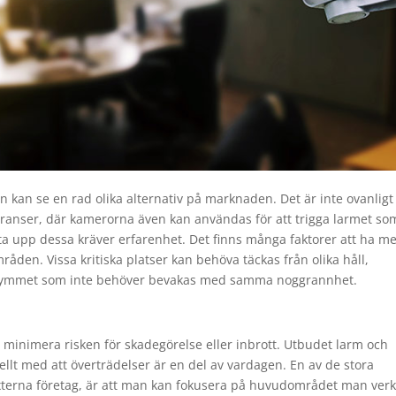
kan se en rad olika alternativ på marknaden. Det är inte ovanligt 
veranser, där kamerorna även kan användas för att trigga larmet so
ta upp dessa kräver erfarenhet. Det finns många faktorer att ha me
åden. Vissa kritiska platser kan behöva täckas från olika håll,
utrymmet som inte behöver bevakas med samma noggrannhet.
t minimera risken för skadegörelse eller inbrott. Utbudet larm och
ellt med att överträdelser är en del av vardagen. En av de stora
externa företag, är att man kan fokusera på huvudområdet man ver