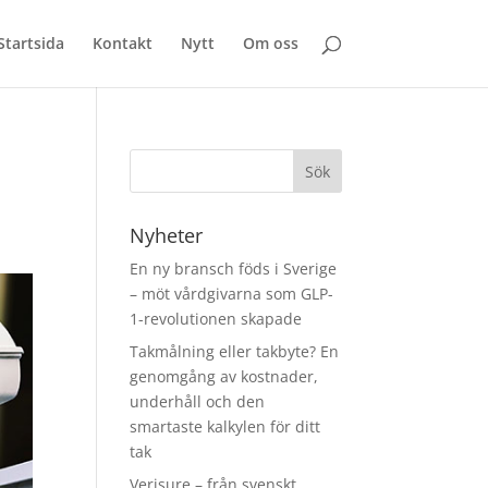
Startsida
Kontakt
Nytt
Om oss
Nyheter
En ny bransch föds i Sverige
– möt vårdgivarna som GLP-
1-revolutionen skapade
Takmålning eller takbyte? En
genomgång av kostnader,
underhåll och den
smartaste kalkylen för ditt
tak
Verisure – från svenskt