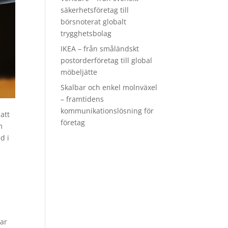
säkerhetsföretag till
börsnoterat globalt
trygghetsbolag
IKEA – från småländskt
postorderföretag till global
möbeljätte
Skalbar och enkel molnväxel
– framtidens
kommunikationslösning för
att
företag
m
d i
kar