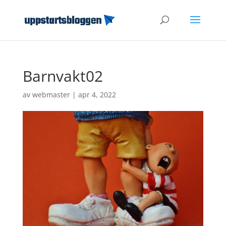
Barnvakt02
av
webmaster
|
apr 4, 2022