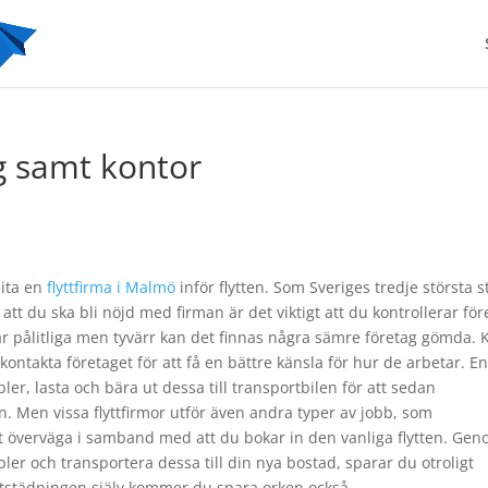
ag samt kontor
lita en
flyttfirma i Malmö
inför flytten. Som Sveriges tredje största s
 att du ska bli nöjd med firman är det viktigt att du kontrollerar för
or är pålitliga men tyvärr kan det finnas några sämre företag gömda. 
ontakta företaget för att få en bättre känsla för hur de arbetar. E
ler, lasta och bära ut dessa till transportbilen för att sedan
. Men vissa flyttfirmor utför även andra typer av jobb, som
tt överväga i samband med att du bokar in den vanliga flytten. Ge
bler och transportera dessa till din nya bostad, sparar du otroligt
ttstädningen själv kommer du spara orken också.