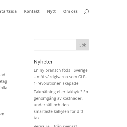
Startsida
Kontakt
Nytt
Om oss
Nyheter
En ny bransch föds i Sverige
tad
– möt vårdgivarna som GLP-
etag
1-revolutionen skapade
Kolla
Takmålning eller takbyte? En
n
genomgång av kostnader,
underhåll och den
smartaste kalkylen för ditt
nom
tak
Verisure – från svenskt