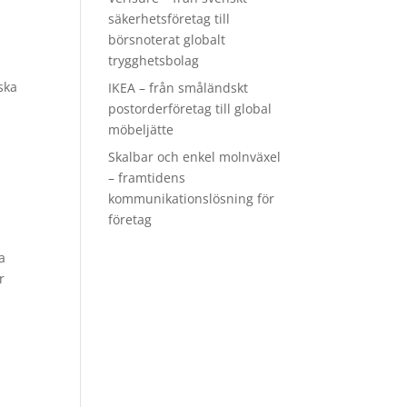
säkerhetsföretag till
börsnoterat globalt
trygghetsbolag
ska
IKEA – från småländskt
postorderföretag till global
möbeljätte
Skalbar och enkel molnväxel
– framtidens
kommunikationslösning för
företag
a
r