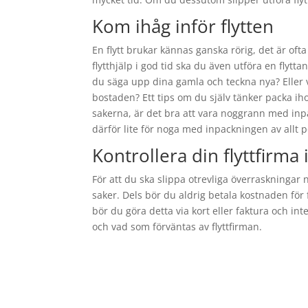
Kom ihåg inför flytten
En flytt brukar kännas ganska rörig, det är oft
flytthjälp i god tid ska du även utföra en fl
du säga upp dina gamla och teckna nya? Eller v
bostaden? Ett tips om du själv tänker packa ih
sakerna, är det bra att vara noggrann med inpa
därför lite för noga med inpackningen av allt 
Kontrollera din flyttfirma
För att du ska slippa otrevliga överraskningar n
saker. Dels bör du aldrig betala kostnaden för f
bör du göra detta via kort eller faktura och int
och vad som förväntas av flyttfirman.