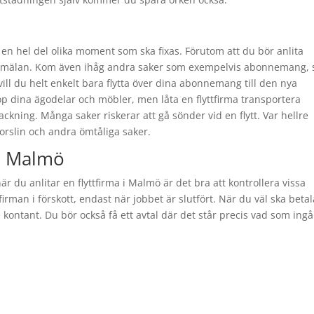
a en hel del olika moment som ska fixas. Förutom att du bör anlita
yttanmälan. Kom även ihåg andra saker som exempelvis abonnemang, 
ill du helt enkelt bara flytta över dina abonnemang till den nya
op dina ägodelar och möbler, men låta en flyttfirma transportera
ckning. Många saker riskerar att gå sönder vid en flytt. Var hellre
porslin och andra ömtåliga saker.
 i Malmö
är du anlitar en flyttfirma i Malmö är det bra att kontrollera vissa
irman i förskott, endast när jobbet är slutfört. När du väl ska betal
e kontant. Du bör också få ett avtal där det står precis vad som ingå