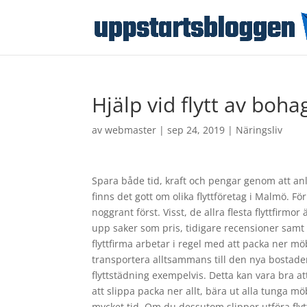
Hjälp vid flytt av boh
av
webmaster
|
sep 24, 2019
|
Näringsliv
Spara både tid, kraft och pengar genom att an
finns det gott om olika flyttföretag i Malmö. För
noggrant först. Visst, de allra flesta flyttfirm
upp saker som pris, tidigare recensioner samt k
flyttfirma arbetar i regel med att packa ner möb
transportera alltsammans till den nya bostaden
flyttstädning exempelvis. Detta kan vara bra a
att slippa packa ner allt, bära ut alla tunga mö
mycket tid. Om du dessutom slipper utföra fly