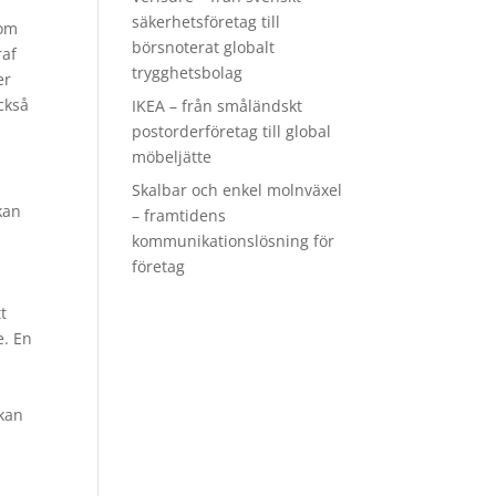
säkerhetsföretag till
nom
börsnoterat globalt
raf
trygghetsbolag
er
ckså
IKEA – från småländskt
postorderföretag till global
möbeljätte
Skalbar och enkel molnväxel
kan
– framtidens
kommunikationslösning för
företag
t
e. En
 kan