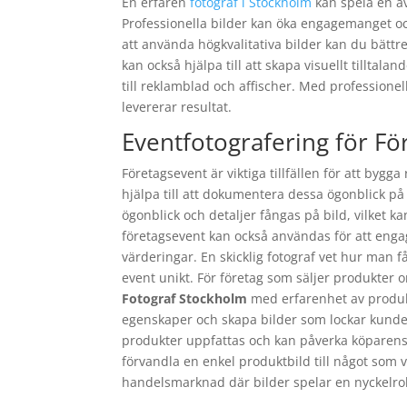
En erfaren
fotograf i Stockholm
kan spela en av
Professionella bilder kan öka engagemanget o
att använda högkvalitativa bilder kan du bät
kan också hjälpa till att skapa visuellt tilltal
till reklamblad och affischer. Med professione
levererar resultat.
Eventfotografering för Fö
Företagsevent är viktiga tillfällen för att bygg
hjälpa till att dokumentera dessa ögonblick på b
ögonblick och detaljer fångas på bild, vilket 
företagsevent kan också användas för att enga
värderingar. En skicklig fotograf vet hur man 
event unikt. För företag som säljer produkter o
Fotograf Stockholm
med erfarenhet av produkt
egenskaper och skapa bilder som lockar kunder.
produkter uppfattas och kan påverka köparens 
förvandla en enkel produktbild till något som ve
handelsmarknad där bilder spelar en nyckelroll