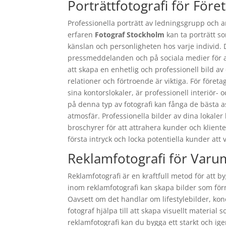
Porträttfotografi för Före
Professionella porträtt av ledningsgrupp och ans
erfaren
Fotograf Stockholm
kan ta porträtt so
känslan och personligheten hos varje individ.
pressmeddelanden och på sociala medier för att
att skapa en enhetlig och professionell bild av
relationer och förtroende är viktiga. För företa
sina kontorslokaler, är professionell interiör- 
på denna typ av fotografi kan fånga de bästa as
atmosfär. Professionella bilder av dina lokal
broschyrer för att attrahera kunder och kliente
första intryck och locka potentiella kunder att v
Reklamfotografi för Var
Reklamfotografi är en kraftfull metod för att 
inom reklamfotografi kan skapa bilder som förm
Oavsett om det handlar om lifestylebilder, kon
fotograf hjälpa till att skapa visuellt materi
reklamfotografi kan du bygga ett starkt och 