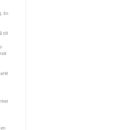
g. En
 till
pp
erad
tarkt
nhet
 en