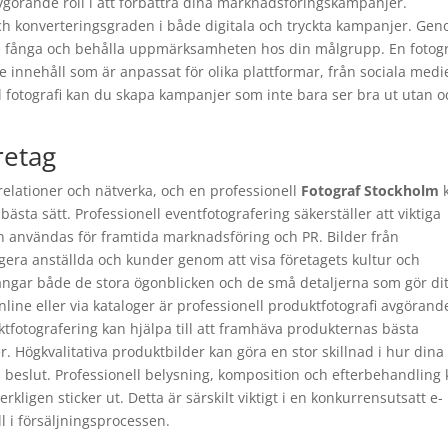
görande roll i att förbättra dina marknadsföringskampanjer.
ch konverteringsgraden i både digitala och tryckta kampanjer. Ge
tre fånga och behålla uppmärksamheten hos din målgrupp. En fotog
ande innehåll som är anpassat för olika plattformar, från sociala medi
ll fotografi kan du skapa kampanjer som inte bara ser bra ut utan o
retag
a relationer och nätverka, och en professionell
Fotograf Stockholm
ästa sätt. Professionell eventfotografering säkerställer att viktiga
kan användas för framtida marknadsföring och PR. Bilder från
gera anställda och kunder genom att visa företagets kultur och
fångar både de stora ögonblicken och de små detaljerna som gör dit
nline eller via kataloger är professionell produktfotografi avgörand
fotografering kan hjälpa till att framhäva produkternas bästa
 Högkvalitativa produktbilder kan göra en stor skillnad i hur dina
beslut. Professionell belysning, komposition och efterbehandling
rkligen sticker ut. Detta är särskilt viktigt i en konkurrensutsatt e-
 i försäljningsprocessen.