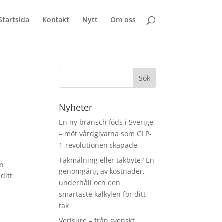
Startsida
Kontakt
Nytt
Om oss
Nyheter
En ny bransch föds i Sverige
– möt vårdgivarna som GLP-
1-revolutionen skapade
Takmålning eller takbyte? En
an
genomgång av kostnader,
ditt
underhåll och den
smartaste kalkylen för ditt
tak
Verisure – från svenskt