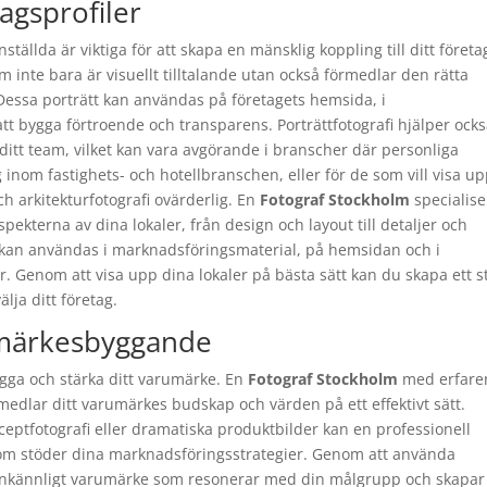
tagsprofiler
tällda är viktiga för att skapa en mänsklig koppling till ditt företa
m inte bara är visuellt tilltalande utan också förmedlar den rätta
 Dessa porträtt kan användas på företagets hemsida, i
 bygga förtroende och transparens. Porträttfotografi hjälper också
 ditt team, vilket kan vara avgörande i branscher där personliga
g inom fastighets- och hotellbranschen, eller för de som vill visa u
och arkitekturfotografi ovärderlig. En
Fotograf Stockholm
specialis
pekterna av dina lokaler, från design och layout till detaljer och
er kan användas i marknadsföringsmaterial, på hemsidan och i
r. Genom att visa upp dina lokaler på bästa sätt kan du skapa ett s
älja ditt företag.
umärkesbyggande
bygga och stärka ditt varumärke. En
Fotograf Stockholm
med erfare
edlar ditt varumärkes budskap och värden på ett effektivt sätt.
ceptfotografi eller dramatiska produktbilder kan en professionell
al som stöder dina marknadsföringsstrategier. Genom att använda
igenkännligt varumärke som resonerar med din målgrupp och skapar