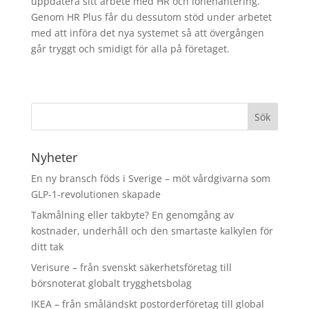
uppdatera sitt arbete med HR och lönehantering.
Genom HR Plus får du dessutom stöd under arbetet
med att införa det nya systemet så att övergången
går tryggt och smidigt för alla på företaget.
Nyheter
En ny bransch föds i Sverige – möt vårdgivarna som
GLP-1-revolutionen skapade
Takmålning eller takbyte? En genomgång av
kostnader, underhåll och den smartaste kalkylen för
ditt tak
Verisure – från svenskt säkerhetsföretag till
börsnoterat globalt trygghetsbolag
IKEA – från småländskt postorderföretag till global