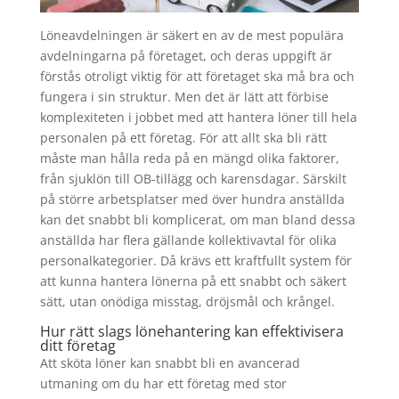
Löneavdelningen är säkert en av de mest populära
avdelningarna på företaget, och deras uppgift är
förstås otroligt viktig för att företaget ska må bra och
fungera i sin struktur. Men det är lätt att förbise
komplexiteten i jobbet med att hantera löner till hela
personalen på ett företag. För att allt ska bli rätt
måste man hålla reda på en mängd olika faktorer,
från sjuklön till OB-tillägg och karensdagar. Särskilt
på större arbetsplatser med över hundra anställda
kan det snabbt bli komplicerat, om man bland dessa
anställda har flera gällande kollektivavtal för olika
personalkategorier. Då krävs ett kraftfullt system för
att kunna hantera lönerna på ett snabbt och säkert
sätt, utan onödiga misstag, dröjsmål och krångel.
Hur rätt slags lönehantering kan effektivisera
ditt företag
Att sköta löner kan snabbt bli en avancerad
utmaning om du har ett företag med stor