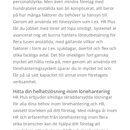
personalstyrka. Men även mindre företag med
hundratalet anställda kan bli komplicerat, allt beror
på hur många faktorer du behöver ta hänsyn till.
Genom att använda ett lönesystem som t.ex. HR Plus
får du jobbet med löner att löpa smidigt. Systemet är
avancerat nog att kunna hantera löneutbetalning för
flera tusen anställda, med gällande villkor och
faktorer i form av t.ex. sjukdagar, övertid och flex och
olika fackliga avtal. Det blir onekligen fort ganska
mycket att hålla reda på, men genom att använda ett
lönehanteringssystem sparar du in mycket tid och
får på så sätt kapacitet till annat inom företagets
verksamhet.
Hitta din helhetslösning inom lönehantering
HR Plus erbjuder smidiga skräddarsydda lösningar
för alla dina behov inom lönehantering och HR,
oavsett storleken på ditt företag. Med många år inom
HR och erfarenhet från lönehantering inom flera
olika branscher kan de hjälpa ditt företag att