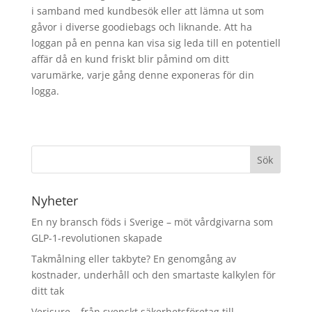
i samband med kundbesök eller att lämna ut som
gåvor i diverse goodiebags och liknande. Att ha
loggan på en penna kan visa sig leda till en potentiell
affär då en kund friskt blir påmind om ditt
varumärke, varje gång denne exponeras för din
logga.
Nyheter
En ny bransch föds i Sverige – möt vårdgivarna som
GLP-1-revolutionen skapade
Takmålning eller takbyte? En genomgång av
kostnader, underhåll och den smartaste kalkylen för
ditt tak
Verisure – från svenskt säkerhetsföretag till